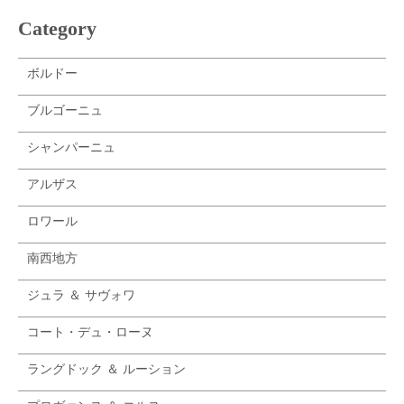
エルヴェ・ヴィルマード
Category
ジットン
シャトー・ド・フェル
ミショー
ボルドー
レジス・ミネ
ブルゴーニュ
フランツ・ソーモン
アンドレ・ヴァタン
シャンパーニュ
アルザス
ロワール
南西地方
ジュラ ＆ サヴォワ
コート・デュ・ローヌ
ラングドック ＆ ルーション