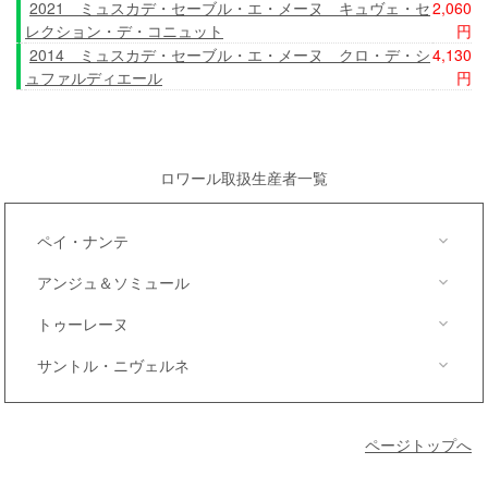
2021 ミュスカデ・セーブル・エ・メーヌ キュヴェ・セ
2,060
レクション・デ・コニュット
円
2014 ミュスカデ・セーブル・エ・メーヌ クロ・デ・シ
4,130
ュファルディエール
円
ロワール取扱生産者一覧
ペイ・ナンテ
アンジュ＆ソミュール
コニュット
トゥーレーヌ
ニコラ・ジョリー
サントル・ニヴェルネ
リシュー
ロッシュ・ヌーヴ
ピエール・ジャック・ドゥルエ
ドメーヌ・デュ・ノゼ
ページトップへ
ドメーヌ・ドラポルト
クロー・ド・ネル
シャトー・ド・クーレーヌ