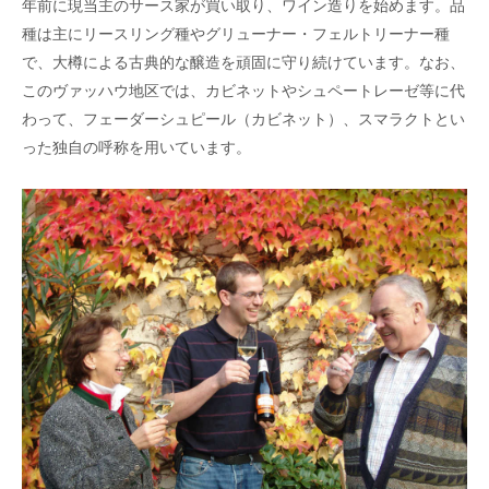
年前に現当主のサース家が買い取り、ワイン造りを始めます。品
種は主にリースリング種やグリューナー・フェルトリーナー種
で、大樽による古典的な醸造を頑固に守り続けています。なお、
このヴァッハウ地区では、カビネットやシュペートレーゼ等に代
わって、フェーダーシュピール（カビネット）、スマラクトとい
った独自の呼称を用いています。