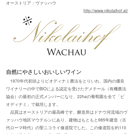
オーストリア：ヴァッハウ
http://www.nikolaihof.at/
自然にやさしいおいしいワイン
1970年代初頭よりビオディナミ農法をとりいれ、国内の優良
ワイナリーの中でBIOによる認定を受けたデメテール（有機農法
協会）の最初の正式メンバーになり、22haの葡萄園を全て「ビ
オディナミ」で栽培します。
品質はオーストリアの最高峰です。醸造所はドナウ河流域のヴ
ァッハウ地区マウテルンにあり、建物はもともと985年建造（古
代ローマ時代）の聖ニコライ修道院でした。この修道院を約110