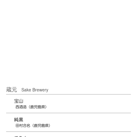
蔵元
Sake Brewery