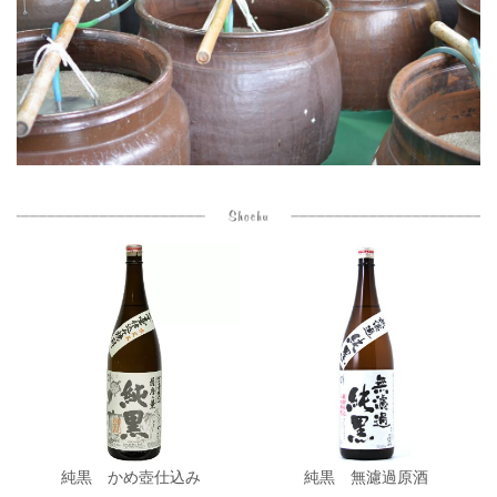
純黒 かめ壺仕込み
純黒 無濾過原酒