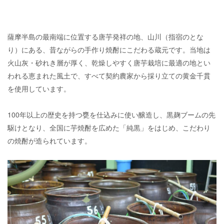
薩摩半島の最南端に位置する唐芋発祥の地、山川（指宿のとな
り）にある、昔ながらの手作り焼酎にこだわる蔵元です。当地は
火山灰・砂れき層が厚く、乾燥しやすく唐芋栽培に最適の地とい
われる恵まれた風土で、すべて契約農家から採り立ての黄金千貫
を使用しています。
100年以上の歴史を持つ甕を仕込みに使い醸造し、黒麹ブームの先
駆けとなり、全国に芋焼酎を広めた「純黒」をはじめ、こだわり
の焼酎が造られています。