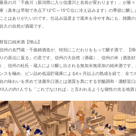
最長の川「千曲川（新潟県に入り信濃川と名前が変わります）」が脈々
寒（真冬は早朝で氷点下12℃～15℃位に冷え込みます）の季節に醸
ことはありがたいのです。仕込み温度まで蒸米を冷やす為にも、雑菌の
佐久の自然が酒蔵です。
醇旨口純米酒【帰山】
州の名門蔵・千曲錦酒造が、特別にこだわりをもって醸す酒で、【帰
りの原点に返る」の意です。信州の大自然（酒蔵）、信州の米（酒造好
）、信州の杜氏・蔵人により醸し出される無加水無添加の純米酒です。
ンスを極め、ビン詰め低温貯蔵庫による6ヶ月以上の熟成を経て、全て
自の味わいを求めて淡麗辛口酒とは酒質を異にする甘酸調和・濃醇旨口
10人の内1人でも「これでなければ」と言われるような個性の光る地