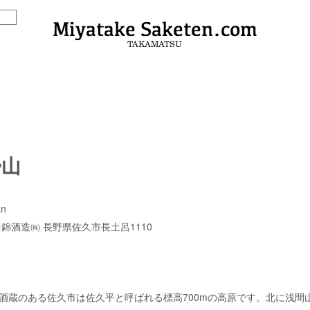
帰山
an
錦酒造㈱ 長野県佐久市長土呂1110
蔵のある佐久市は佐久平と呼ばれる標高700mの高原です。北に浅間