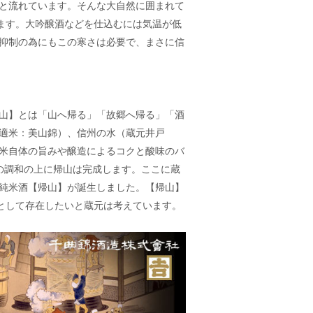
と流れています。そんな大自然に囲まれて
します。大吟醸酒などを仕込むには気温が低
抑制の為にもこの寒さは必要で、まさに信
山】とは「山へ帰る」「故郷へ帰る」「酒
適米：美山錦）、信州の水（蔵元井戸
米自体の旨みや醸造によるコクと酸味のバ
の調和の上に帰山は完成します。ここに蔵
純米酒【帰山】が誕生しました。【帰山】
酒として存在したいと蔵元は考えています。