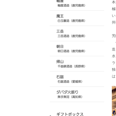
本
極
い
州
芳
信
造
水
ラ
独
は