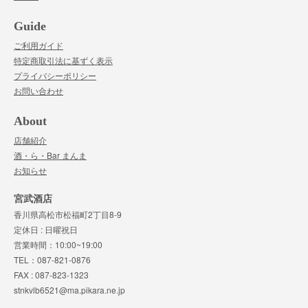
Guide
ご利用ガイド
特定商取引法に基ずく表示
プライバシーポリシー
お問い合わせ
About
店舗紹介
酒・ら・Bar まんま
お知らせ
宮武酒店
香川県高松市松福町2丁目8-9
定休日 : 日曜祝日
営業時間：10:00~19:00
TEL：087-821-0876
FAX : 087-823-1323
stnkvlb6521@ma.pikara.ne.jp