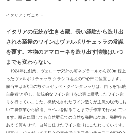
イタリア：ヴェネト
イタリアの伝統が生きる蔵。長い経験から造り出
される至極のワインはヴァルポリチェッラの常識
を覆す。本物のアマローネを造リ出す情熱はいつ
までも変わらない。
1924年に創業、ヴェローナ郊外の町ネグラールから260m程上
ったヴァルポリチェッラ クラシコ地区の中心部に位置します。
前当主は3代目の故ジュゼッペ・クインタレッリは、自らを“伝統
主義者”と称し、伝統的なワイン造りを忠実に継承したワイン造
りを行っていました。機械化されたワイン造りが主流の現代にお
いて農作業から醸造、ラベルを貼ることまで手作業で行われてい
ます。醸造に関しても自然酵母での自然な発酵は勿論、発酵後も
あえて何もせず、自然に任せたワイン造りにこだわっています。
現在は、ジュゼッペの長女の息子であるフランチェスコが中心と