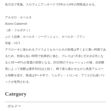
造方法で実施。スロヴェニアンオークで5年から6年の間熟成させる。
アルゼロ・カベルネ
Alzero Cabernet
［赤：フルボディ］
ぶどう品種：カベルネ・ソーヴィニョン、カベルネ・フラン
等級：I.G.T.
アマローネに使われるブドウよりもカベルネの収穫は早くまだ暑い時期であ
るため、乾燥も短い時間で効果的に進む。プレスは1月末に行われ2月にな
ると30〜40%が貴腐の状態となる。20日間のマセレーションの後、自然酵
母によって発酵は通常50日ほど続く。樽で落ち着かせながら再度アルコー
ル発酵を促す。熟成は5〜６年で、リムザン・トロンセ・アリエの仏産バリ
ックが使用される。
Category
ボルドー