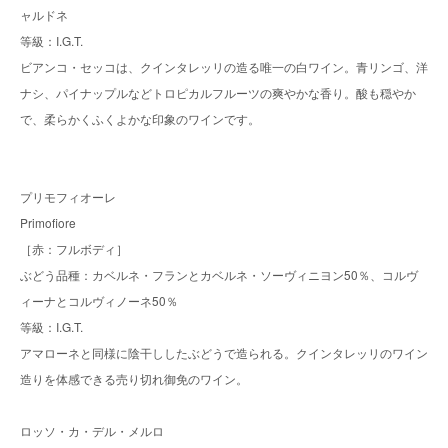
ャルドネ
等級：I.G.T.
ビアンコ・セッコは、クインタレッリの造る唯一の白ワイン。青リンゴ、洋
ナシ、パイナップルなどトロピカルフルーツの爽やかな香り。酸も穏やか
で、柔らかくふくよかな印象のワインです。
プリモフィオーレ
Primofiore
［赤：フルボディ］
ぶどう品種：カベルネ・フランとカベルネ・ソーヴィニヨン50％、コルヴ
ィーナとコルヴィノーネ50％
等級：I.G.T.
アマローネと同様に陰干ししたぶどうで造られる。クインタレッリのワイン
造りを体感できる売り切れ御免のワイン。
ロッソ・カ・デル・メルロ