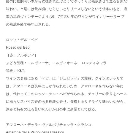
齢の比較的高い木から収穫されたぶどうでゆっくりと熟成させて造る贅沢な
味わい。市場には飲み頃にならないとリリースしないという信条のもと、通
常の流通ヴィンテージよりも6、7年古い年のワインがワイナリーセラーで
の熟成を経て毎年出される。
ロッソ・デル・ベピ
Rosso del Bepi
［赤：フルボディ］
ぶどう品種：コルヴィーナ、コルヴィオーネ、 ロンディネッラ
等級：I.G.T.
ワインの名前にある「ベピ」は「ジュゼッペ」の愛称。クインタレッリで
は、アマローネは良年にしか作られないため、アマローネを作らない年に
は、代わってこのロッソ・デル・ベピが作られる。チェリーの香りをベース
に様々なスパイス香のある複雑な香り。骨格もありドライな味わいながら、
深みと特有のほろ苦い味わいが口の中に余韻として残る。
アマローネ・デッラ・ヴァルボリチェッラ・クラシコ
Amarone della Valpolicella Classico