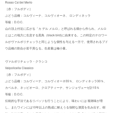
Rosso Ca’del Merlo
［赤：フルボディ］
ぶどう品種：コルヴィーナ、コルヴィオーネ、 ロンディネッラ
等級：D.O.C.
山の頂上付近に広がる「カ デル メルロ」と呼ばれる畑から作られ、メルロ
とはこの地方に生息する黒鳥（black bird)に由来する。この特定のテロワー
ルがヴァルポリチェッラと同じような個性を与える一方で、使用されるブド
ウ品種の割合が若干異なる。生産量は極小量。
ヴァルボリチェッラ・クラシコ
Valpolicella Classico
［赤：フルボディ］
ぶどう品種：コルヴィーナ、コルヴィオーネ55％、 ロンディネッラ30％、
カベルネ、ネッビオーロ、クロアティーナ、サンジョヴェーゼ計15％
等級：D.O.C.
伝統的な手法であるリパッソを行うことにより、味わいには 複雑味が増
し、またワインには10年以上の熟成に耐えうる強靭な酒質を生み出す。樹