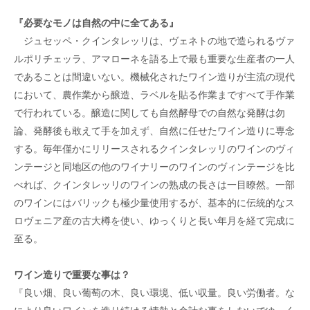
『必要なモノは自然の中に全てある』
ジュセッペ・クインタレッリは、ヴェネトの地で造られるヴァ
ルポリチェッラ、アマローネを語る上で最も重要な生産者の一人
であることは間違いない。機械化されたワイン造りが主流の現代
において、農作業から醸造、ラベルを貼る作業まですべて手作業
で行われている。醸造に関しても自然酵母での自然な発酵は勿
論、発酵後も敢えて手を加えず、自然に任せたワイン造りに専念
する。毎年僅かにリリースされるクインタレッリのワインのヴィ
ンテージと同地区の他のワイナリーのワインのヴィンテージを比
べれば、クインタレッリのワインの熟成の長さは一目瞭然。一部
のワインにはバリックも極少量使用するが、基本的に伝統的なス
ロヴェニア産の古大樽を使い、ゆっくりと長い年月を経て完成に
至る。
ワイン造りで重要な事は？
『良い畑、良い葡萄の木、良い環境、低い収量。良い労働者。な
により良いワインを造り続ける情熱と余計な事をしないでゆっく