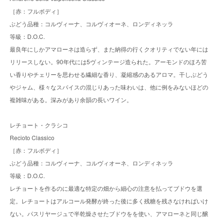
［赤：フルボディ］
ぶどう品種：コルヴィーナ、コルヴィオーネ、ロンディネッラ
等級：D.O.C.
最良年にしかアマローネは造らず、また納得の行くクオリティでない年には
リリースしない。90年代には5ヴィンテージ造られた。アーモンドのほろ苦
い香りやチェリーを思わせる繊細な香り、凝縮感のあるアロマ。干しぶどう
やジャム、様々なスパイスの混じりあった味わいは、他に例をみないほどの
複雑味がある。深みがあり余韻の長いワイン。
レチョート・クラシコ
Recioto Classico
［赤：フルボディ］
ぶどう品種：コルヴィーナ、コルヴィオーネ、ロンディネッラ
等級：D.O.C.
レチョートを作るのに最適な特定の畑から細心の注意を払ってブドウを選
定。レチョートはアルコール発酵が終った後に多く残糖を残さなければいけ
ない。パスリヤージュで半乾燥させたブドウをを使い、アマローネと同じ醸