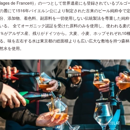
illages de France®)」の一つとして世界遺産にも登録されてい
の麓にて1516年バイエルン公により制定された古来のビール純粋令で
分、添加物、着色料、副原料を一切使用しない伝統製法を尊重した純粋
いる。 全てオーガニック認証を受けた原料のみを使用し、使われる麦の
0％がアルザス産、残りがドイツから。大麦、小麦、ホップそれぞれ10
る。味を左右する水は東京都の総面積よりも広い広大な敷地を持つ森林
然水を使用。