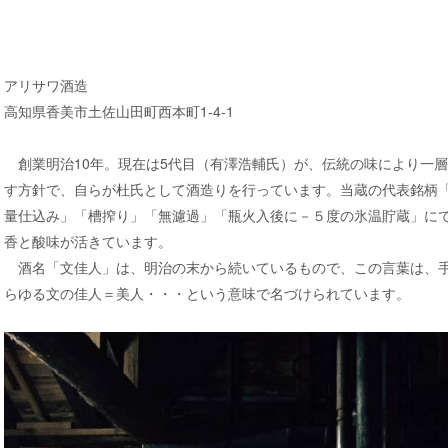
アリサワ酒造
高知県香美市土佐山田町西本町1-4-1
創業明治10年。現在は5代目（有澤浩輔氏）が、伝統の味により一
す方針で、自らが杜氏として酒造りを行っています。当蔵の代表銘柄
量仕込み」「槽搾り」「無濾過」「瓶火入後に－５度の氷温貯蔵」に
香と酸味が活きています。
酒名「文佳人」は、明治の末から続いているもので、この言葉は、手
らゆる文の佳人＝美人・・・という意味で名づけられています。