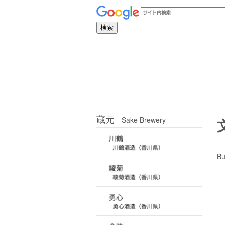
蔵元
Sake Brewery
Bu