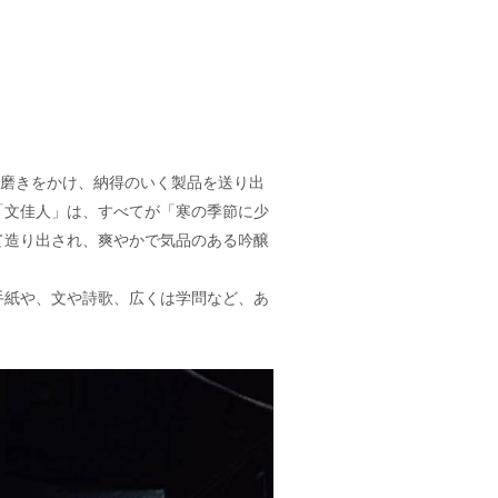
層磨きをかけ、納得のいく製品を送り出
「文佳人」は、すべてが「寒の季節に少
て造り出され、爽やかで気品のある吟醸
紙や、文や詩歌、広くは学問など、あ